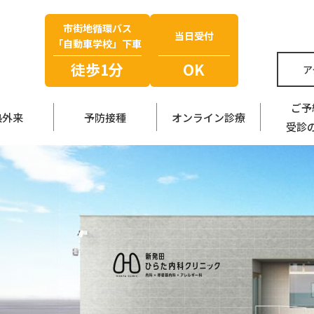
市街地循環バス
当日受付
「自動車学校」下車
徒歩1分
OK
ア
ご予
熱外来
予防接種
オンライン診療
受診