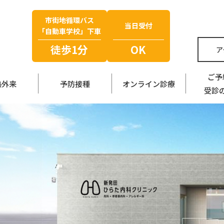
市街地循環バス
当日受付
「自動車学校」下車
徒歩1分
OK
ア
ご予
熱外来
予防接種
オンライン診療
受診