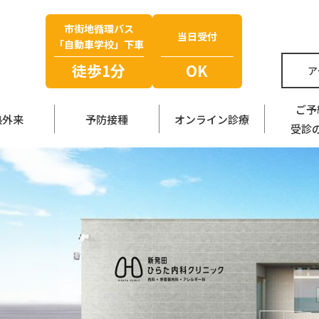
市街地循環バス
当日受付
「自動車学校」下車
徒歩1分
OK
ア
ご予
熱外来
予防接種
オンライン診療
受診