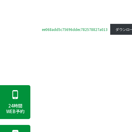
ee068add5c75696ddec782578827a013
ダウンロ
24時間
WEB予約