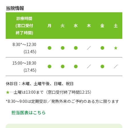
当院情報
診療時間
(窓口受付
月
火
水
木
金
土
終了時間)
8:30*〜12:30
●
●
●
／
●
★
(11:45)
15:00〜18:30
●
●
●
／
●
／
(17:45)
休診日：木曜、土曜午後、日曜、祝日
★
…土曜は13:00まで（窓口受付終了時間12:15）
*8:30～9:00は定期受診／発熱外来のご予約のある方に限ります
担当医表はこちら