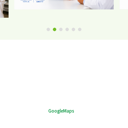
1
2
3
4
5
6
GoogleMaps