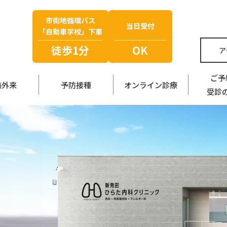
市街地循環バス
当日受付
「自動車学校」下車
徒歩1分
OK
ア
ご予
熱外来
予防接種
オンライン診療
受診