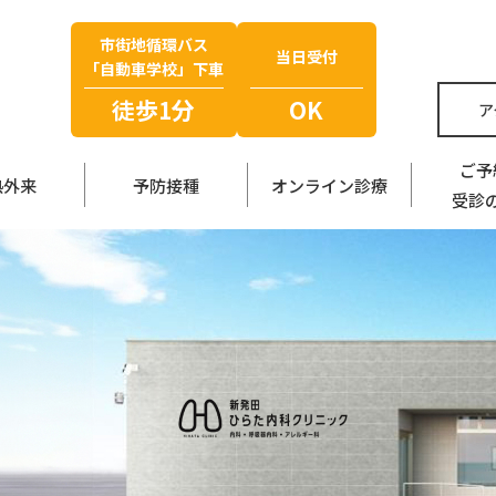
市街地循環バス
当日受付
「自動車学校」下車
徒歩1分
OK
ア
ご予
熱外来
予防接種
オンライン診療
受診