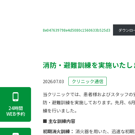
8e047639798e4d5080c1560633b525d3
ダウンロ
消防・避難訓練を実施いたし
2026.07.03
クリニック通信
当クリニックでは、患者様およびスタッフの
防・避難訓練を実施しております。先月、6
24時間
練を行いました。
WEB予約
■ 主な訓練内容
初期消火訓練：
消火器を用いた、迅速な初期