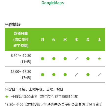
GoogleMaps
当院情報
診療時間
(窓口受付
月
火
水
木
金
土
終了時間)
8:30*〜12:30
●
●
●
／
●
★
(11:45)
15:00〜18:30
●
●
●
／
●
／
(17:45)
休診日：木曜、土曜午後、日曜、祝日
★
…土曜は13:00まで（窓口受付終了時間12:15）
*8:30～9:00は定期受診／発熱外来のご予約のある方に限ります