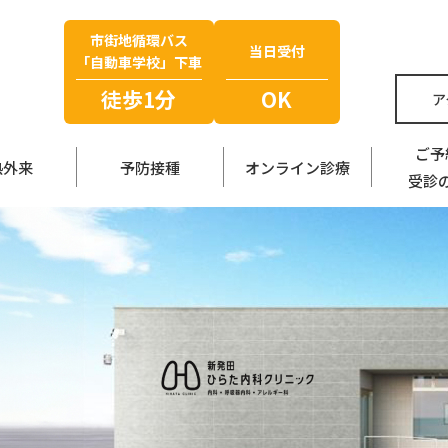
市街地循環バス
当日受付
「自動車学校」下車
徒歩1分
OK
ア
ご予
熱外来
予防接種
オンライン診療
受診