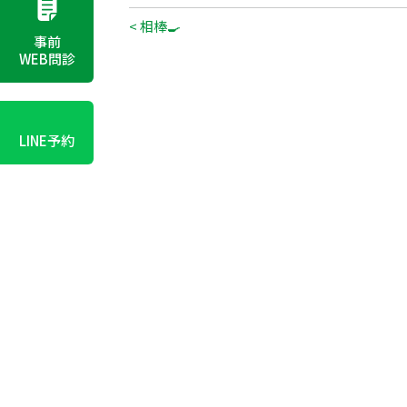
< 相棒🍳
事前
WEB問診
LINE予約