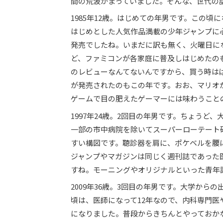
間の荒波がまっていました。そんな、世代の
1985年12歳。はじめての年男です。この
はじめとした人気作品満載の少年ジャンプに
発売でしたね。いまだに訳も無く、火曜日に
ど、ファミコンが各家庭に普及しはじめたのも
のレビューなんてないんですから、買う時は
が発売されたのもこの年です。おお、マリオ
ゲームで目の肥えたゲーマーには味わうこと
1997年24歳。2回目の年男です。ちょう
一部の市中病院を除いてスーパーローテート
すい構図です。聴診器を肩に、ポケベルを腰
ジャンプやマガジンは同じく週刊誌であった医学雑誌の
すね。モーニングやオリジナルといった青年
2009年36歳。3回目の年男です。大学から
頃は、医師になって12年なので、内科専門
になりました。普段からきちんとやっておか