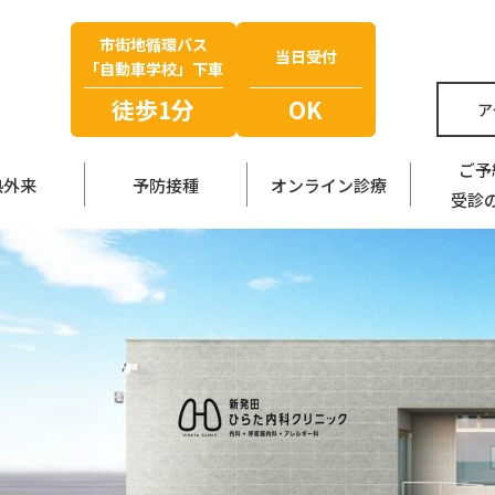
市街地循環バス
当日受付
「自動車学校」下車
徒歩1分
OK
ア
ご予
熱外来
予防接種
オンライン診療
受診