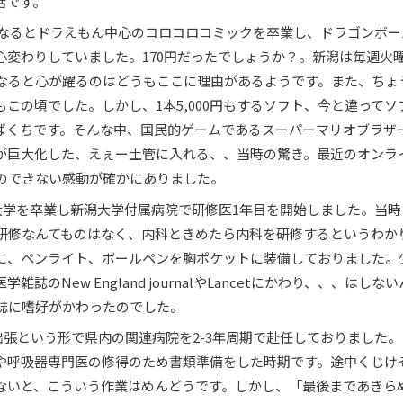
話です。
頃になるとドラえもん中心のコロコロコミックを卒業し、ドラゴンボー
心変わりしていました。170円だったでしょうか？。新潟は毎週火
なると心が躍るのはどうもここに理由があるようです。また、ちょ
この頃でした。しかし、1本5,000円もするソフト、今と違ってソ
ばくちです。そんな中、国民的ゲームであるスーパーマリオブラザ
が巨大化した、えぇー土管に入れる、、当時の驚き。最近のオンラ
のできない感動が確かにありました。
ど、大学を卒業し新潟大学付属病院で研修医1年目を開始しました。当
研修なんてものはなく、内科ときめたら内科を研修するというわか
に、ペンライト、ボールペンを胸ポケットに装備しておりました。
New England journalやLancetにかわり、、、はしない
誌に嗜好がかわったのでした。
の出張という形で県内の関連病院を2-3年周期で赴任しておりました
医や呼吸器専門医の修得のため書類準備をした時期です。途中くじけ
ないと、こういう作業はめんどうです。しかし、「最後まであきら