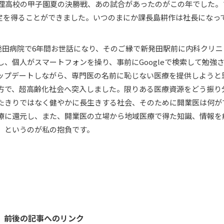
文理高校の甲子園夏の決勝戦、あの試合があったのがこの年でした。
定を得ることができました。いつのまにか課長島耕作は社長になっ
の新発田病院で6年間お世話になり、そのご縁で新発田駅前に内科クリ
、個人がスマートフォンを操り、事前にGoogleで検索して勉強
ップデートしながら、専門医の名前に恥じない医療を提供しようと
方で、超高齢化社会へ突入しました。限りある医療資源をどう振り
たきりではなく健やかに長生きする社会、そのために開業医は何が
療に還元し、また、開業医の立場から地域医療で得た知識、情報を
、というのが私の抱負です。
前後の記事へのリンク