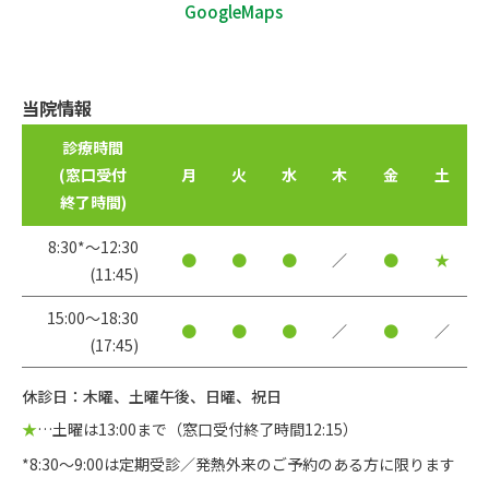
GoogleMaps
当院情報
診療時間
(窓口受付
月
火
水
木
金
土
終了時間)
8:30*〜12:30
●
●
●
／
●
★
(11:45)
15:00〜18:30
●
●
●
／
●
／
(17:45)
休診日：木曜、土曜午後、日曜、祝日
★
…土曜は13:00まで（窓口受付終了時間12:15）
*8:30～9:00は定期受診／発熱外来のご予約のある方に限ります