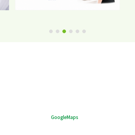
1
2
3
4
5
6
GoogleMaps