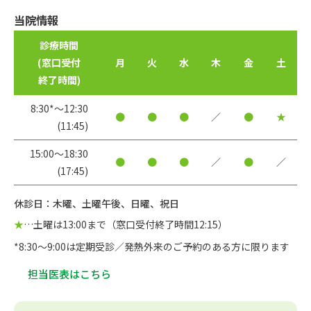
当院情報
診療時間
(窓口受付
月
火
水
木
金
土
終了時間)
8:30*〜12:30
●
●
●
／
●
★
(11:45)
15:00〜18:30
●
●
●
／
●
／
(17:45)
休診日：木曜、土曜午後、日曜、祝日
★
…土曜は13:00まで（窓口受付終了時間12:15）
*8:30～9:00は定期受診／発熱外来のご予約のある方に限ります
担当医表はこちら