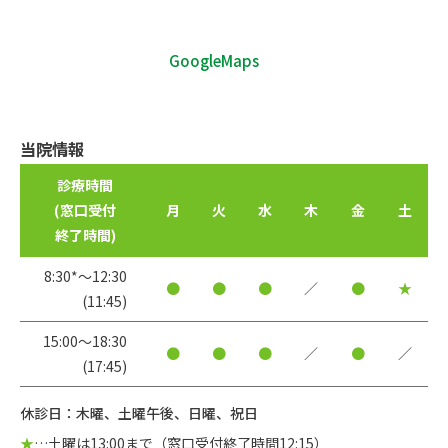
GoogleMaps
当院情報
診療時間
(窓口受付
月
火
水
木
金
土
終了時間)
8:30*〜12:30
●
●
●
／
●
★
(11:45)
15:00〜18:30
●
●
●
／
●
／
(17:45)
休診日：木曜、土曜午後、日曜、祝日
★
…土曜は13:00まで（窓口受付終了時間12:15）