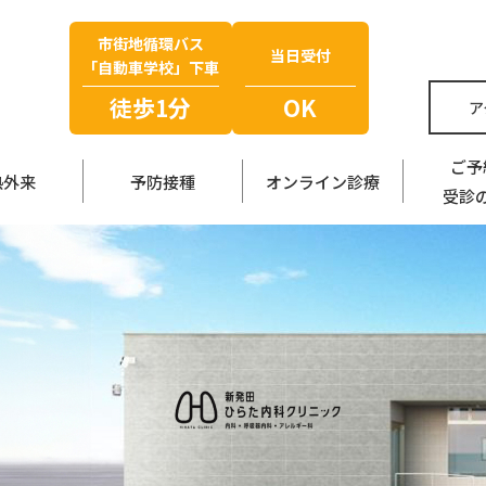
市街地循環バス
当日受付
「自動車学校」下車
徒歩1分
OK
ア
ご予
熱外来
予防接種
オンライン診療
受診