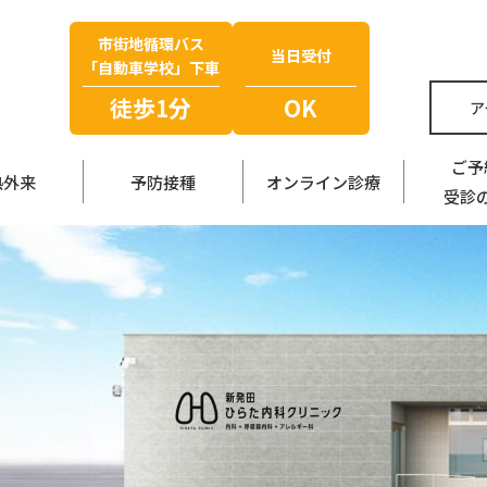
市街地循環バス
当日受付
「自動車学校」下車
徒歩1分
OK
ア
ご予
熱外来
予防接種
オンライン診療
受診