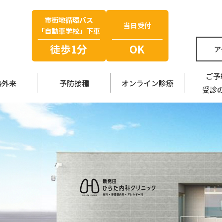
市街地循環バス
当日受付
「自動車学校」下車
徒歩1分
OK
ア
ご予
熱外来
予防接種
オンライン診療
受診