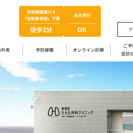
市街地循環バス
当日受付
「自動車学校」下車
徒歩1分
OK
ア
ご予
熱外来
予防接種
オンライン診療
受診