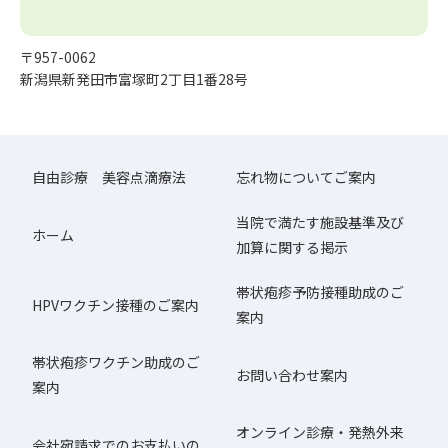
〒957-0062
新潟県新発田市富塚町2丁目1番28号
自由診療 美容点滴療法
忘れ物についてご案内
当院で満たす施設基準及び
ホーム
加算に関する掲示
帯状疱疹予防接種助成のご
HPVワクチン接種のご案内
案内
帯状疱疹ワクチン助成のご
お問い合わせ案内
案内
オンライン診療・発熱外来
会社宛請求でのお支払いの