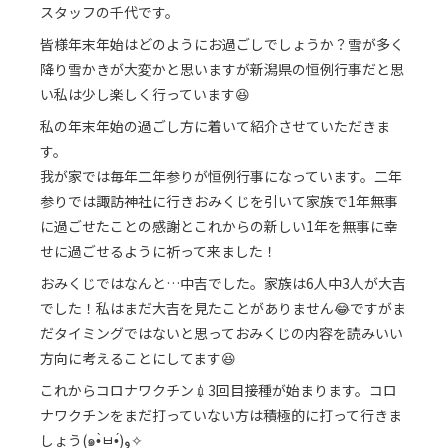
スタッフの千代です。
皆様年末年始はどのようにお過ごしでしょうか？雪が多く
降り雪かきが大変かと思いますが新潟県の恒例行事だと思
い私は少し楽しく行っています😆
私の年末年始の過ごし方に着いて紹介させていただきま
す。
我が家では毎年二年参りが恒例行事になっています。二年
参りでは諏訪神社に行きおみくじを引いて家族で1年無事
に過ごせたことの感謝とこれからの新しい1年を無事に幸
せに過ごせるように祈って来ました！
おみくじではなんと…中吉でした。家族は6人中3人が大吉
でした！私はまだ大吉を見たことがありません😂ですがま
だタイミングではないと思っておみくじの内容を読みいい
方向に考えることにしてます😆
これからコロナワクチン💉3回目接種が始まります。コロ
ナワクチンをまだ打っていない方は積極的に打って行きま
しょう(๑•̀ㅂ•́)و✧