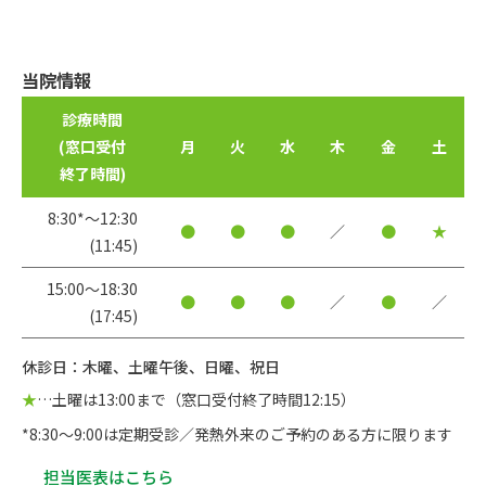
当院情報
診療時間
(窓口受付
月
火
水
木
金
土
終了時間)
8:30*〜12:30
●
●
●
／
●
★
(11:45)
15:00〜18:30
●
●
●
／
●
／
(17:45)
休診日：木曜、土曜午後、日曜、祝日
★
…土曜は13:00まで（窓口受付終了時間12:15）
*8:30～9:00は定期受診／発熱外来のご予約のある方に限ります
担当医表はこちら