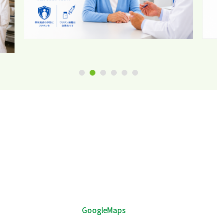
1
2
3
4
5
6
GoogleMaps