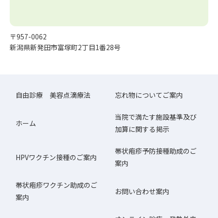
〒957-0062
新潟県新発田市富塚町2丁目1番28号
自由診療 美容点滴療法
忘れ物についてご案内
当院で満たす施設基準及び
ホーム
加算に関する掲示
帯状疱疹予防接種助成のご
HPVワクチン接種のご案内
案内
帯状疱疹ワクチン助成のご
お問い合わせ案内
案内