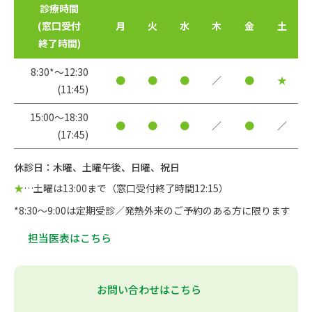
診療時間
(窓口受付
月
火
水
木
金
土
終了時間)
8:30*〜12:30
●
●
●
／
●
★
(11:45)
15:00〜18:30
●
●
●
／
●
／
(17:45)
休診日：木曜、土曜午後、日曜、祝日
★
…土曜は13:00まで（窓口受付終了時間12:15）
*8:30～9:00は定期受診／発熱外来のご予約のある方に限ります
担当医表はこちら
お問い合わせはこちら