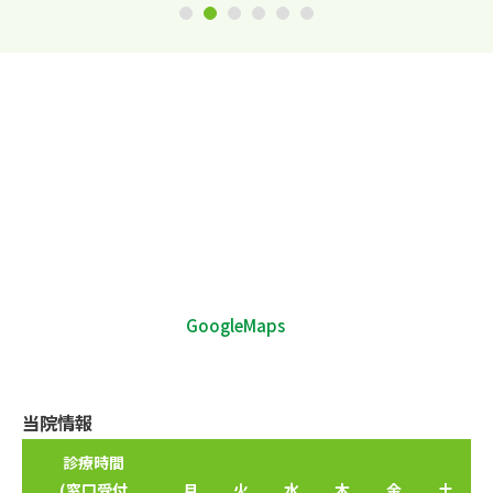
1
2
3
4
5
6
GoogleMaps
当院情報
診療時間
(窓口受付
月
火
水
木
金
土