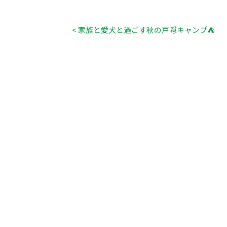
< 家族と愛犬と過ごす秋の戸隠キャンプ⛺️