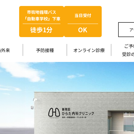
市街地循環バス
当日受付
「自動車学校」下車
徒歩1分
OK
ア
ご予
熱外来
予防接種
オンライン診療
受診