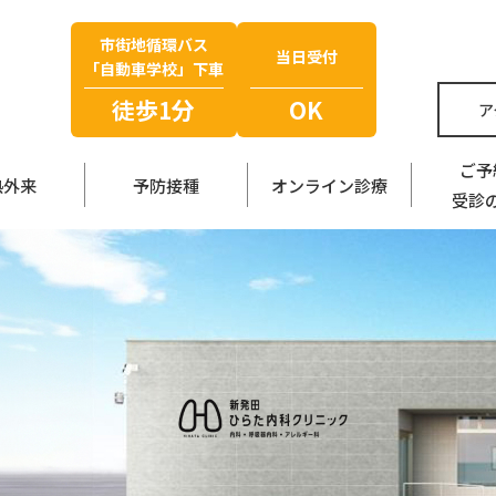
市街地循環バス
当日受付
「自動車学校」下車
徒歩1分
OK
ア
ご予
熱外来
予防接種
オンライン診療
受診