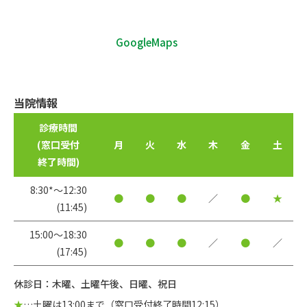
GoogleMaps
当院情報
診療時間
(窓口受付
月
火
水
木
金
土
終了時間)
8:30*〜12:30
●
●
●
／
●
★
(11:45)
15:00〜18:30
●
●
●
／
●
／
(17:45)
休診日：木曜、土曜午後、日曜、祝日
★
…土曜は13:00まで（窓口受付終了時間12:15）