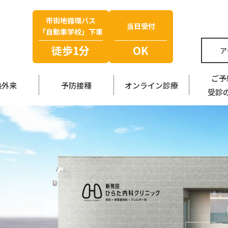
市街地循環バス
当日受付
「自動車学校」下車
徒歩1分
OK
ア
ご予
熱外来
予防接種
オンライン診療
受診