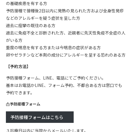
の基礎疾患を有する方
予防接種で接種後2日以内に発熱の見られた方および全身性発疹
などのアレルギーを疑う症状を呈した方
過去に痙攣の既往のある方
過去に免疫不全と診断された方、近親者に先天性免疫不全症の人
がいる方
重度の喘息を有する方または今喘息の症状がある方
卵やゼラチンなど本剤の成分にアレルギーを呈する恐れのある方
【予約方法】
予防接種フォーム、LINE、電話にてご予約ください。
基本はお電話かLINE、フォーム予約、不都合ある方は窓口でも
予約できます。
📩
予防接種フォーム
予防接種フォームはこちら
３診療日以内に当院からメールいたします。