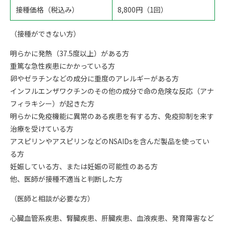
接種価格（税込み）
8,800円（1回）
（接種ができない方）
明らかに発熱（37.5度以上）がある方
重篤な急性疾患にかかっている方
卵やゼラチンなどの成分に重度のアレルギーがある方
インフルエンザワクチンのその他の成分で命の危険な反応（アナ
フィラキシー）が起きた方
明らかに免疫機能に異常のある疾患を有する方、免疫抑制を来す
治療を受けている方
アスピリンやアスピリンなどのNSAIDsを含んだ製品を使ってい
る方
妊娠している方、または妊娠の可能性のある方
他、医師が接種不適当と判断した方
（医師と相談が必要な方）
心臓血管系疾患、腎臓疾患、肝臓疾患、血液疾患、発育障害など