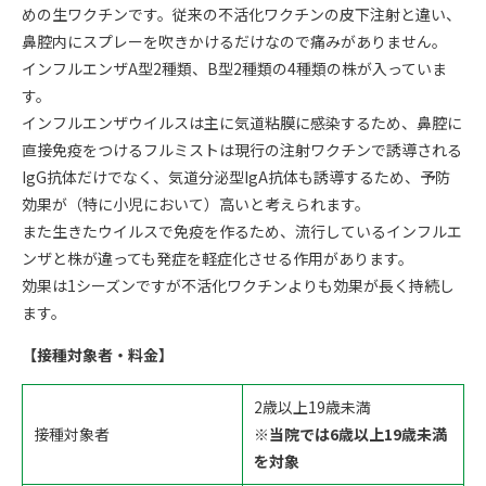
めの生ワクチンです。従来の不活化ワクチンの皮下注射と違い、
鼻腔内にスプレーを吹きかけるだけなので痛みがありません。
インフルエンザA型2種類、B型2種類の4種類の株が入っていま
す。
インフルエンザウイルスは主に気道粘膜に感染するため、鼻腔に
直接免疫をつけるフルミストは現行の注射ワクチンで誘導される
IgG抗体だけでなく、気道分泌型IgA抗体も誘導するため、予防
効果が（特に小児において）高いと考えられます。
また生きたウイルスで免疫を作るため、流行しているインフルエ
ンザと株が違っても発症を軽症化させる作用があります。
効果は1シーズンですが不活化ワクチンよりも効果が長く持続し
ます。
【接種対象者・料金】
2歳以上19歳未満
接種対象者
※当院では6歳以上19歳未満
を対象