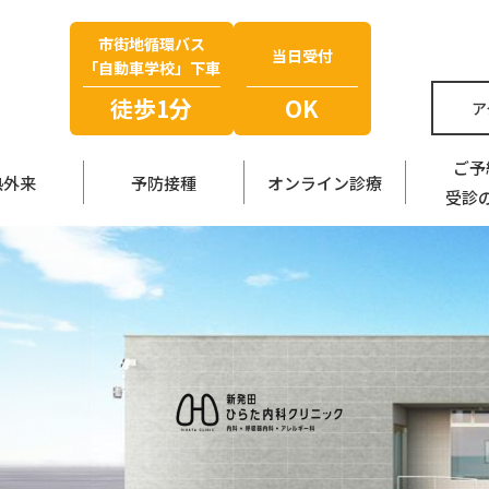
市街地循環バス
当日受付
「自動車学校」下車
徒歩1分
OK
ア
ご予
熱外来
予防接種
オンライン診療
受診