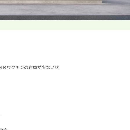
ＭＲワクチンの在庫が少ない状
。
の方