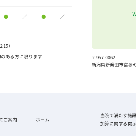
●
／
●
／
:15）
予約のある方に限ります
〒957-0062
新潟県新発田市富塚町
当院で満たす施
てご案内
ホーム
加算に関する掲