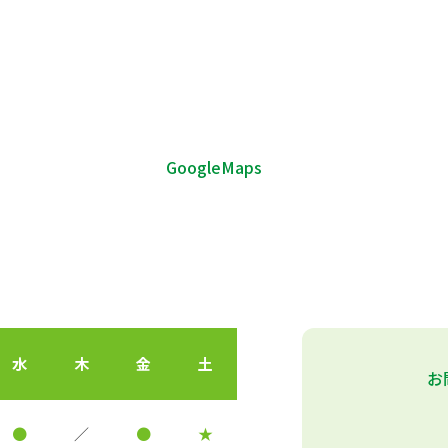
GoogleMaps
水
木
金
土
お
●
／
●
★