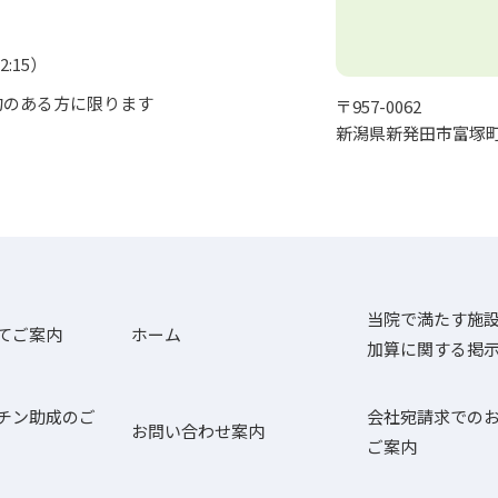
:15）
予約のある方に限ります
〒957-0062
新潟県新発田市富塚町
当院で満たす施
てご案内
ホーム
加算に関する掲
チン助成のご
会社宛請求での
お問い合わせ案内
ご案内