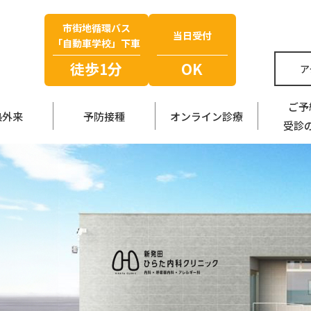
市街地循環バス
当日受付
「自動車学校」下車
徒歩1分
OK
ア
ご予
熱外来
予防接種
オンライン診療
受診