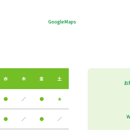
GoogleMaps
水
木
金
土
お
●
／
●
★
●
／
●
／