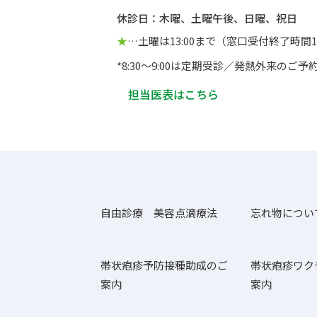
休診日：木曜、土曜午後、日曜、祝日
★
…土曜は13:00まで（窓口受付終了時間12
*8:30～9:00は定期受診／発熱外来のご
担当医表はこちら
自由診療 美容点滴療法
忘れ物につい
帯状疱疹予防接種助成のご
帯状疱疹ワク
案内
案内